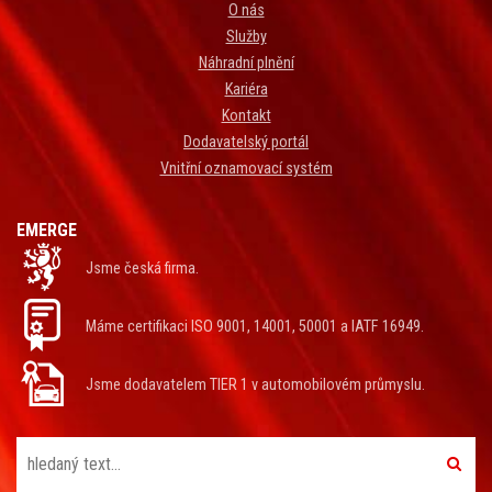
O nás
Služby
Náhradní plnění
Kariéra
Kontakt
Dodavatelský portál
Vnitřní oznamovací systém
EMERGE
Jsme česká firma.
Máme certifikaci ISO 9001, 14001, 50001 a IATF 16949.
Jsme dodavatelem TIER 1 v automobilovém průmyslu.