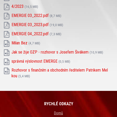
4/2023
(16,5 MB)
EMERGIE 03_2022.pdf
(8,7 MB)
EMERGIE 03_2023.pdf
(19,0 MB)
EMERGIE 04_2022.pdf
(7,3 MB)
Milan Bez
(4,7 MB)
Jak se žije OZP - rozhovor s Josefem Šivákem
(10,9 MB)
správná výslovnost EMERGE
(0,5 MB)
Rozhovor s finančním a obchodním ředitelem Patrikem Mel
kou
(5,4 MB)
RYCHLÉ ODKAZY
Domů